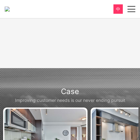
中
Case
Improving customer needs is our never ending pursuit